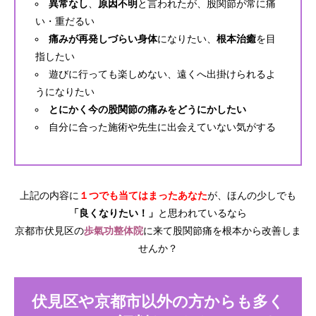
異常なし
、
原因不明
と言われたが、股関節が常に痛
い・重だるい
痛みが再発しづらい身体
になりたい、
根本治癒
を目
指したい
遊びに行っても楽しめない、遠くへ出掛けられるよ
うになりたい
とにかく今の股関節の痛みをどうにかしたい
自分に合った施術や先生に出会えていない気がする
上記の内容に
１つでも当てはまったあなた
が、ほんの少しでも
「良くなりたい！」
と思われているなら
京都市伏見区の
歩氣功整体院
に来て股関節痛を根本から改善しま
せんか？
伏見区や京都市以外の方からも多く