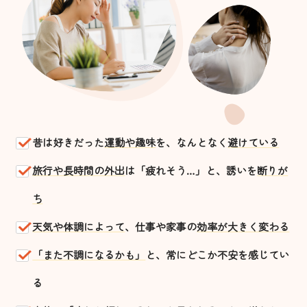
昔は好きだった
運動や趣味
を、なんとなく
避けている
旅行や長時間の外出
は「疲れそう…」と、誘いを
断りが
ち
天気や体調によって
、仕事や家事の
効率が大きく変わる
「また不調になるかも」
と、常にどこか不安を感じてい
る