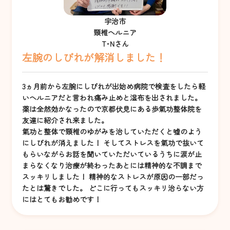
宇治市
頸椎ヘルニア
T･Nさん
左腕のしびれが解消しました！
3ヵ月前から左腕にしびれが出始め病院で検査をしたら軽
いヘルニアだと言われ痛み止めと湿布を出されました。
薬は全然効かなったので京都伏見にある歩氣功整体院を
友達に紹介され来ました。
氣功と整体で頸椎のゆがみを治していただくと嘘のよう
にしびれが消えました！ そしてストレスを氣功で抜いて
もらいながらお話を聞いていただいているうちに涙が止
まらなくなり治療が終わったあとには精神的な不調まで
スッキリしました！ 精神的なストレスが原因の一部だっ
たとは驚きでした。 どこに行ってもスッキリ治らない方
にはとてもお勧めです！