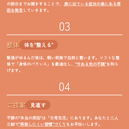
の部分までお聞きすることで、
表に出ている症状の奥にある原
因を発見
していきます。
03
整体
体を"整える"
緊張がゆるんだ体は、軽い刺激で自然と整います。ソフトな整
体で「身体のバランス」を最適化し、
"今ある先の不調"
を和ら
げます。
04
ご提案
見直す
不調の"本当の原因"は「日常生活」にあります。あなたと二人
三脚で
"再発しにくい習慣"づくり
をお手伝いします。