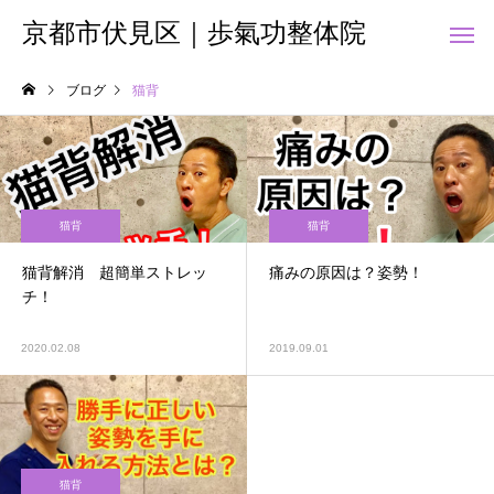
京都市伏見区｜歩氣功整体院
ブログ
猫背
猫背
猫背
猫背
猫背解消 超簡単ストレッ
痛みの原因は？姿勢！
チ！
2020.02.08
2019.09.01
猫背