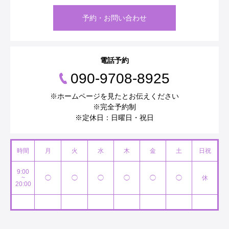
予約・お問い合わせ
電話予約
090-9708-8925
※ホームページを見たとお伝えください
※完全予約制
※定休日：日曜日・祝日
時間
月
火
水
木
金
土
日祝
9:00
~
◯
◯
◯
◯
◯
◯
休
20:00