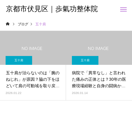
京都市伏見区｜歩氣功整体院
ブログ
五十肩
五十肩
五十肩
五十肩
五十肩が治らないのは「腕の
病院で「異常なし」と言われ
ねじれ」が原因？脇の下をほ
た痛みの正体とは？30年の医
どいて肩の可動域を取り戻す
療現場経験と自身の闘病から
根本改善法
辿り着いた、歩氣功整体院の
2026.01.22
2026.01.14
根本改善メソッド